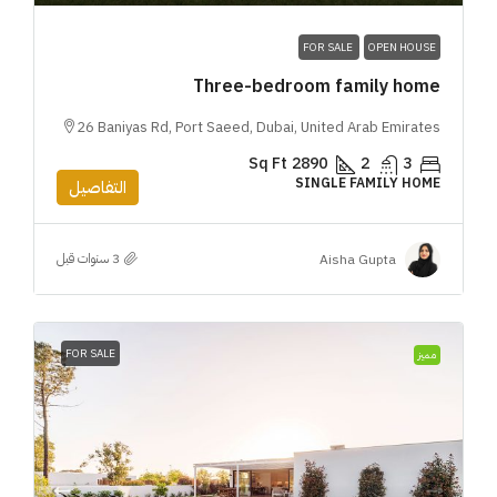
FOR SALE
OPEN HOUSE
Three-bedroom family home
26 Baniyas Rd, Port Saeed, Dubai, United Arab Emirates
Sq Ft
2890
2
3
SINGLE FAMILY HOME
التفاصيل
Aisha Gupta
FOR SALE
مميز