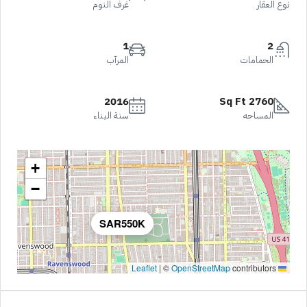
نوع العقار
غرف النوم
1
2
الحمامات
المرآب
2016
2760 Sq Ft
المساحه
سنة البناء
+
−
SAR550K
|
©
OpenStreetMap
contributors
Leaflet