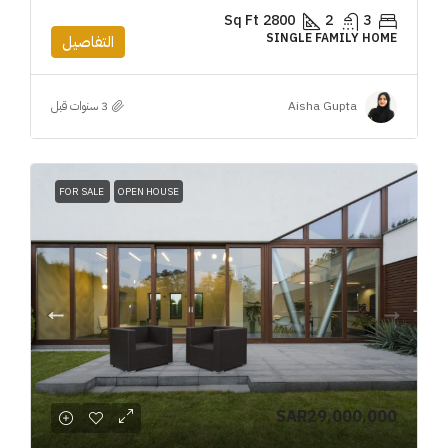
Sq Ft
2800
2
3
SINGLE FAMILY HOME
التفاصيل
Aisha Gupta
FOR SALE
OPEN HOUSE
SAR29,000,000