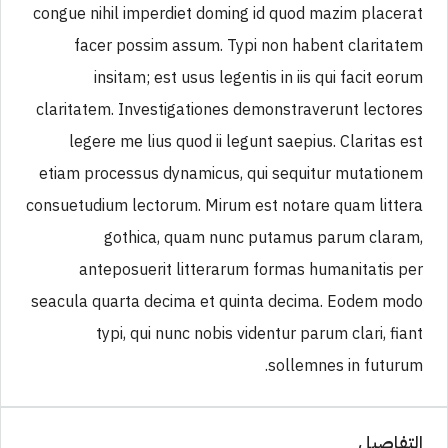
congue nihil imperdiet doming id quod mazim placerat
facer possim assum. Typi non habent claritatem
insitam; est usus legentis in iis qui facit eorum
claritatem. Investigationes demonstraverunt lectores
legere me lius quod ii legunt saepius. Claritas est
etiam processus dynamicus, qui sequitur mutationem
consuetudium lectorum. Mirum est notare quam littera
gothica, quam nunc putamus parum claram,
anteposuerit litterarum formas humanitatis per
seacula quarta decima et quinta decima. Eodem modo
typi, qui nunc nobis videntur parum clari, fiant
sollemnes in futurum.
التفاصيل