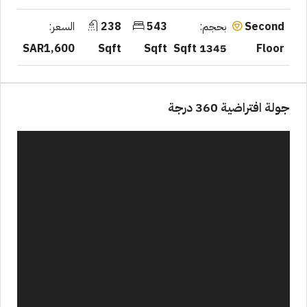
بحجم:
543
238
السعر:
Second
SAR1,600
Sqft
Sqft
1345 Sqft
Floor
جولة افتراضية 360 درجة