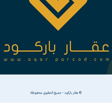
© عقار باركود - جميع الحقوق محفوظة