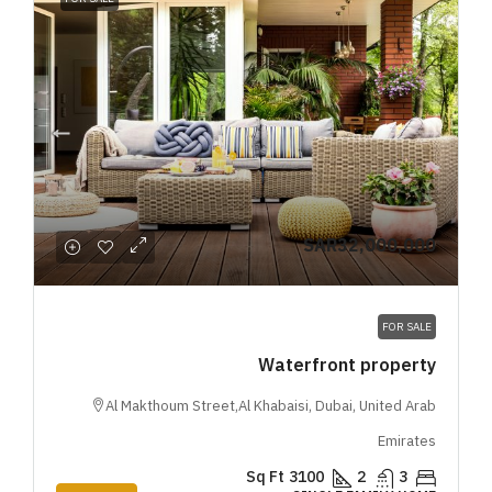
SAR32,000,000
FOR SALE
Waterfront property
Al Makthoum Street,Al Khabaisi, Dubai, United Arab
Emirates
Sq Ft
3100
2
3