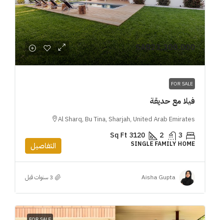
SAR23,300,000
FOR SALE
فيلا مع حديقة
Al Sharq, Bu Tina, Sharjah, United Arab Emirates
Sq Ft
3120
2
3
SINGLE FAMILY HOME
التفاصيل
Aisha Gupta
FOR SALE